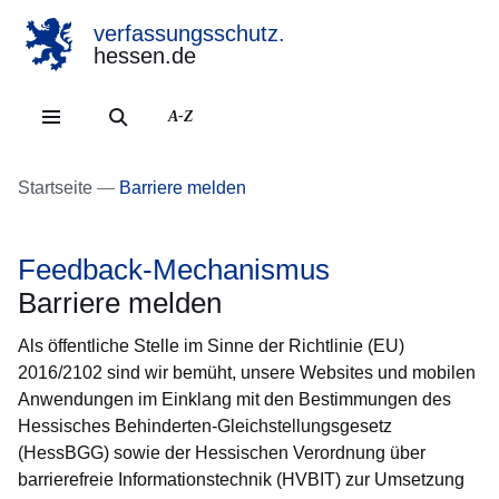
verfassungsschutz.
hessen.de
Direkt zum Kopf der Se
Direkt zum Inhalt
Direkt zum Fuß der Sei
A-Z
Startseite
Barriere melden
Feedback-Mechanismus
Barriere melden
Als öffentliche Stelle im Sinne der Richtlinie (EU)
2016/2102 sind wir bemüht, unsere Websites und mobilen
Anwendungen im Einklang mit den Bestimmungen des
Hessisches Behinderten-Gleichstellungsgesetz
(HessBGG) sowie der Hessischen Verordnung über
barrierefreie Informationstechnik (HVBIT) zur Umsetzung