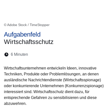
© Adobe Stock / TimeStopper
Aufgabenfeld
Wirtschaftsschutz
Lesedauer:
6 Minuten
Öffnet sich in einem neuen Fenster
Öffnet sich in einem neuen Fenster
Öffnet sich in einem neuen Fenste
Öffnet sich in einem neuen Fe
Öffnet sich in einem neu
Wirtschaftsunternehmen entwickeln Ideen, innovative
Techniken, Produkte oder Problemlösungen, an denen
ausländische Nachrichtendienste (Wirtschaftsspionage)
oder konkurrierende Unternehmen (Konkurrenzspionage)
interessiert sind. Wirtschaftsschutz dient dazu, für
entsprechende Gefahren zu sensibilisieren und diese
abzuwehren.