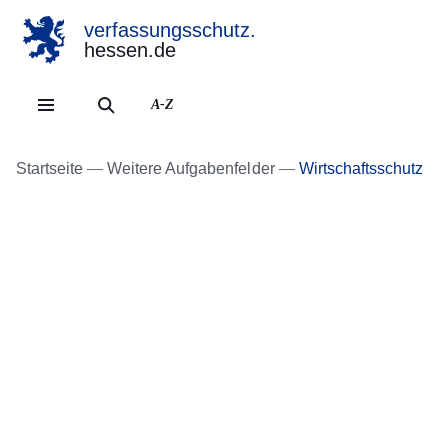
verfassungsschutz.
hessen.de
Direkt zum Kopf der Se
Direkt zum Inhalt
Direkt zum Fuß der Sei
A-Z
Startseite
Weitere Aufgabenfelder
Wirtschaftsschutz