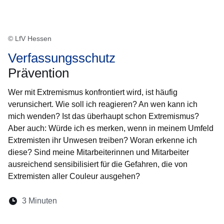
© LfV Hessen
Verfassungsschutz
Prävention
Wer mit Extremismus konfrontiert wird, ist häufig
verunsichert. Wie soll ich reagieren? An wen kann ich
mich wenden? Ist das überhaupt schon Extremismus?
Aber auch: Würde ich es merken, wenn in meinem Umfeld
Extremisten ihr Unwesen treiben? Woran erkenne ich
diese? Sind meine Mitarbeiterinnen und Mitarbeiter
ausreichend sensibilisiert für die Gefahren, die von
Extremisten aller Couleur ausgehen?
Lesedauer:
3 Minuten
Öffnet sich in einem neuen Fenster
Öffnet sich in einem neuen Fenster
Öffnet sich in einem neuen Fenste
Öffnet sich in einem neuen Fe
Öffnet sich in einem neu