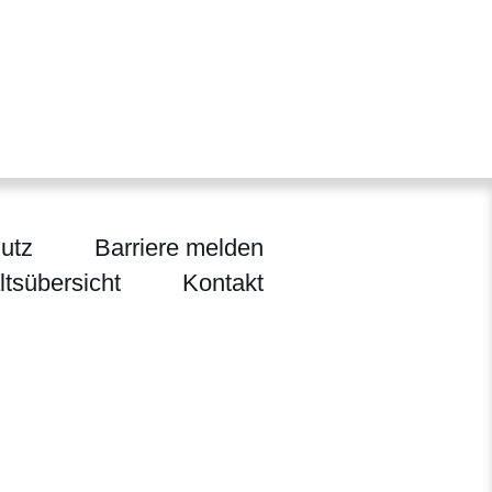
utz
Barriere melden
ltsübersicht
Kontakt