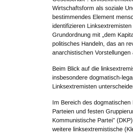
Wirtschaftsform als soziale Un
bestimmendes Element mensch
identifizieren Linksextremisten
Grundordnung mit „dem Kapita
politisches Handeln, das an re
anarchistischen Vorstellungen a
Beim Blick auf die linksextrem
insbesondere
dogmatisch-lega
Linksextremisten unterscheide
Im Bereich des dogmatischen L
Parteien und festen Gruppierun
Kommunistische Partei" (DKP) 
weitere linksextremistische (Kl