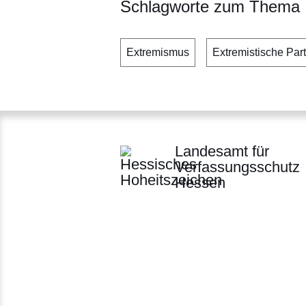
Schlagworte zum Thema
Extremismus
Extremistische Par
Landesamt für
Verfassungsschutz
Hessen