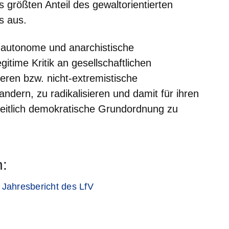
größten Anteil des gewaltorientierten
s aus.
autonome und anarchistische
itime Kritik an gesellschaftlichen
eren bzw. nicht-extremistische
dern, zu radikalisieren und damit für ihren
heitlich demokratische Grundordnung zu
n:
 Jahresbericht des LfV