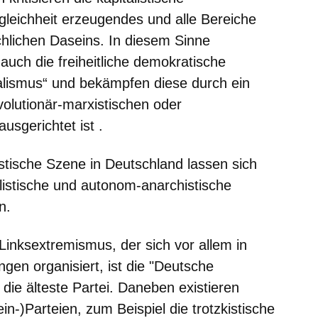
gleichheit erzeugendes und alle Bereiche
lichen Daseins. In diesem Sinne
 auch die freiheitliche demokratische
lismus“ und bekämpfen diese durch ein
volutionär-marxistischen oder
usgerichtet ist .
istische Szene in Deutschland lassen sich
listische
und
autonom-anarchistische
n.
inksextremismus, der sich vor allem in
gen organisiert, ist die "Deutsche
die älteste Partei. Daneben existieren
ein-)Parteien, zum Beispiel die trotzkistische