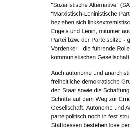
"Sozialistische Alternative" (
"Marxistisch-Leninistische Par
beziehen sich linksextremistis
Engels und Lenin, mitunter au
Partei bzw. der Parteispitze - 
Vordenker - die führende Roll
kommunistischen Gesellschaft 
Auch autonome und anarchistis
freiheitliche demokratische 
den Staat sowie die Schaffung
Schritte auf dem Weg zur Erric
Gesellschaft. Autonome und An
parteipolitisch noch in fest st
Stattdessen bestehen lose pe