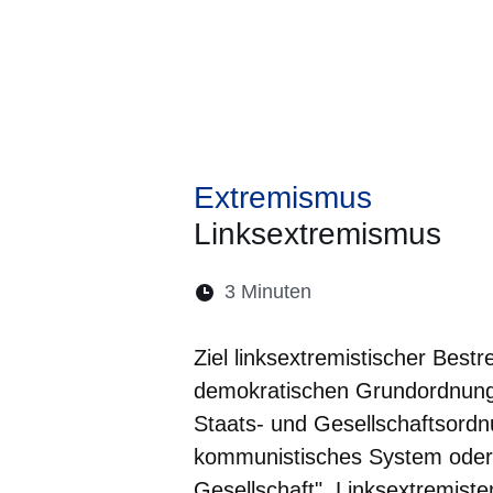
Extremismus
Linksextremismus
Lesedauer:
3 Minuten
Öffnet sich in eine
Öffnet sich in 
Öffnet sic
Öffnet
Ö
Ziel linksextremistischer Bestr
demokratischen Grundordnung
Staats- und Gesellschaftsordnu
kommunistisches System oder e
Gesellschaft". Linksextremisten 