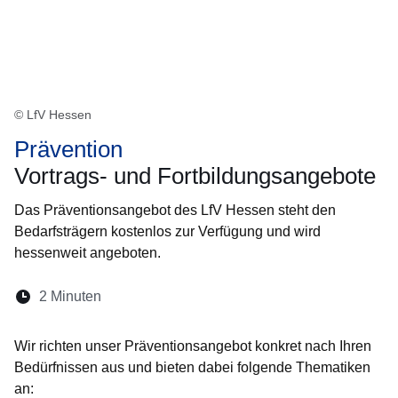
© LfV Hessen
Prävention
Vortrags- und Fortbildungsangebote
Das Präventionsangebot des LfV Hessen steht den
Bedarfsträgern kostenlos zur Verfügung und wird
hessenweit angeboten.
Lesedauer:
2 Minuten
Öffnet sich in einem neuen Fenster
Öffnet sich in einem neuen Fenster
Öffnet sich in einem neuen Fenste
Öffnet sich in einem neuen Fe
Öffnet sich in einem neu
Wir richten unser Präventionsangebot konkret nach Ihren
Bedürfnissen aus und bieten dabei folgende Thematiken
an: