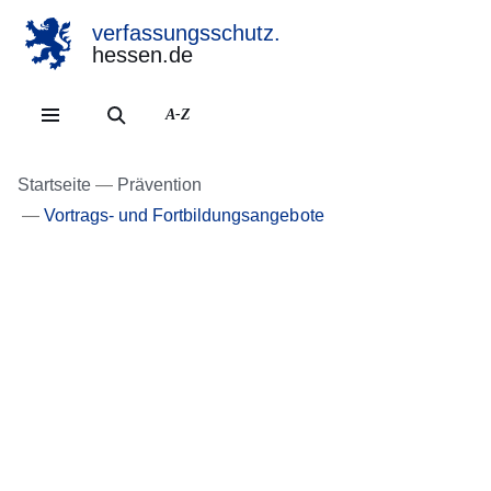
verfassungsschutz.
hessen.de
Direkt zum Kopf der Se
Direkt zum Inhalt
Direkt zum Fuß der Sei
A-Z
Startseite
Prävention
Vortrags- und Fortbildungsangebote