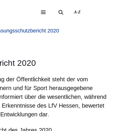
A-Z
eite
ite
sungsschutzbericht 2020
richt 2020
ng der Öffentlichkeit steht der vom
nnern und für Sport herausgegebene
informiert über die wesentlichen, während
 Erkenntnisse des LfV Hessen, bewertet
e Entwicklungen dar.
icht des Jahres 2020.