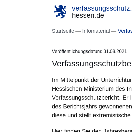
verfassungsschutz.
hessen.de
Direkt zum Kopf der S
Direkt zum Inhalt
Direkt zum Fuß der Se
Startseite
Infomaterial
Verfas
Veröffentlichungsdatum: 31.08.2021
Verfassungsschutzbe
Im Mittelpunkt der Unterrichtu
Hessischen Ministerium des I
Verfassungsschutzbericht. Er 
des Berichtsjahrs gewonnenen
diese und stellt extremistisch
Hier finden Sie den Jahresber