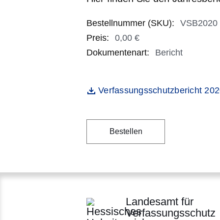
Bestellnummer (SKU)
:
VSB2020
Preis
:
0,00 €
0,00 €
Dokumentenart
:
Bericht
Öffnet sich in einem neuen Fenst
Verfassungsschutzbericht 2020
Datei
Bestellen
Landesamt für
Verfassungsschutz