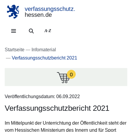
verfassungsschutz.
hessen.de
Direkt zum Kopf der Se
Direkt zum Inhalt
Direkt zum Fuß der Sei
A-Z
Startseite
Infomaterial
Verfassungsschutzbericht 2021
0
:Zur
Zeit
sind
Veröffentlichungsdatum: 06.09.2022
keine
Infomaterialien
Verfassungsschutzbericht 2021
in
Ihrem
Im Mittelpunkt der Unterrichtung der Öffentlichkeit steht der
Warenkorb.:
vom Hessischen Ministerium des Innern und für Sport