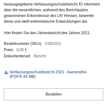
herausgegebene Verfassungsschutzbericht. Er informiert
über die wesentlichen, während des Berichtsjahrs
gewonnenen Erkenntnisse des LfV Hessen, bewertet
diese und stellt extremistische Entwicklungen dar.
Hier finden Sie den Jahresbericht des Jahres 2021.
Bestellnummer (SKU)
:
VSB2021
Preis
:
0,00 €
Dokumentenart
:
Bericht
0,00 €
Öffnet sich in einem neuen Fenster
Verfassungsschutzbericht 2021 - barrierefrei
Datei
(PDF/5.44 MB)
Bestellen