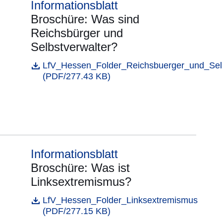
Informationsblatt
Broschüre: Was sind
Reichsbürger und
Selbstverwalter?
Öffnet sich in einem neuen Fenster
LfV_Hessen_Folder_Reichsbuerger_und_Selb
Datei
(PDF/277.43 KB)
Informationsblatt
Broschüre: Was ist
Linksextremismus?
Öffnet sich in einem neuen Fenster
LfV_Hessen_Folder_Linksextremismus
Datei
(PDF/277.15 KB)