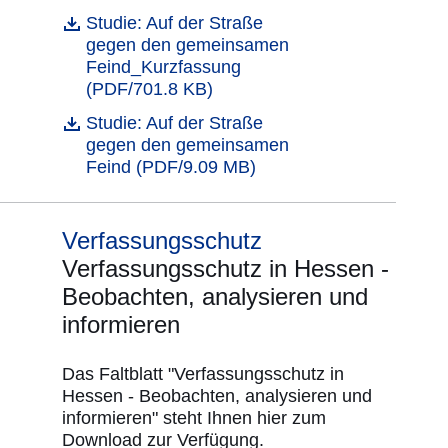
Öffnet sich in einem neuen Fenster
Studie: Auf der Straße
Datei
gegen den gemeinsamen
Feind_Kurzfassung
(PDF/701.8 KB)
Öffnet sich in einem neuen Fenster
Studie: Auf der Straße
Datei
gegen den gemeinsamen
Feind (PDF/9.09 MB)
Verfassungsschutz
Verfassungsschutz in Hessen -
Beobachten, analysieren und
informieren
Das Faltblatt "Verfassungsschutz in
Hessen - Beobachten, analysieren und
informieren" steht Ihnen hier zum
Download zur Verfügung.