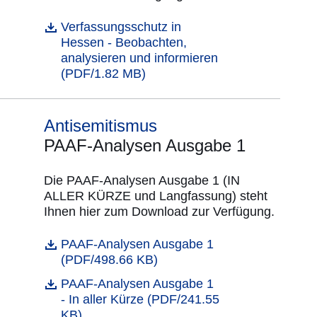
Öffnet sich in einem neuen Fenster
Verfassungsschutz in
Datei
Hessen - Beobachten,
analysieren und informieren
(PDF/1.82 MB)
Antisemitismus
PAAF-Analysen Ausgabe 1
Die PAAF-Analysen Ausgabe 1 (IN
ALLER KÜRZE und Langfassung) steht
Ihnen hier zum Download zur Verfügung.
Öffnet sich in einem neuen Fenster
PAAF-Analysen Ausgabe 1
Datei
(PDF/498.66 KB)
Öffnet sich in einem neuen Fenster
PAAF-Analysen Ausgabe 1
Datei
- In aller Kürze (PDF/241.55
KB)