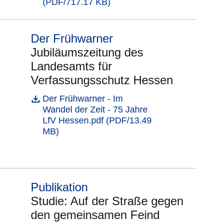
(PDF/717.17 KB)
Der Frühwarner
Jubiläumszeitung des
Landesamts für
Verfassungsschutz Hessen
Öffnet sich in einem neuen Fenster
Der Frühwarner - Im
Datei
Wandel der Zeit - 75 Jahre
LfV Hessen.pdf (PDF/13.49
MB)
Publikation
Studie: Auf der Straße gegen
den gemeinsamen Feind