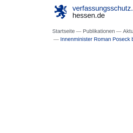
verfassungsschutz.
hessen.de
Direkt zum Kopf der S
Direkt zum Inhalt
Direkt zum Fuß der Se
Startseite
Publikationen
Aktu
Innenminister Roman Poseck 