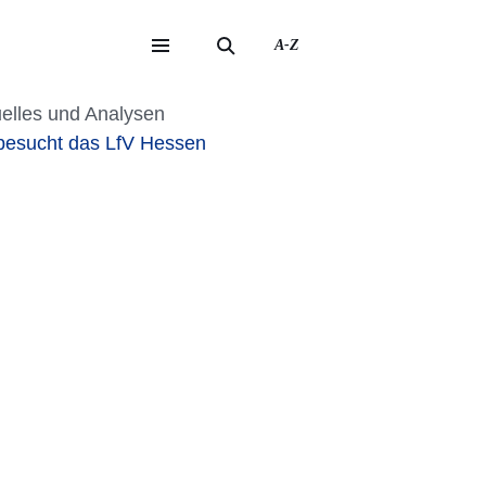
A-Z
eite
ite
elles und Analysen
besucht das LfV Hessen