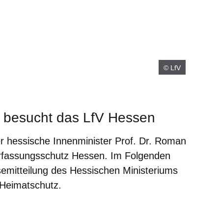
© LfV
k besucht das LfV Hessen
r hessische Innenminister Prof. Dr. Roman
rfassungsschutz Hessen. Im Folgenden
semitteilung des Hessischen Ministeriums
 Heimatschutz.
m neuen Fenster
einem neuen Fenster
h in einem neuen Fenster
 sich in einem neuen Fenster
ffnet sich in einem neuen Fenster