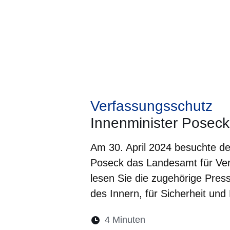
Verfassungsschutz
Innenminister Posec
Am 30. April 2024 besuchte de
Poseck das Landesamt für Ve
lesen Sie die zugehörige Pres
des Innern, für Sicherheit und
Lesedauer:
4 Minuten
Öffnet sich in eine
Öffnet sich in 
Öffnet sic
Öffnet
Ö