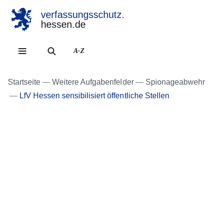
verfassungsschutz.
hessen.de
Direkt zum Kopf der Se
Direkt zum Inhalt
Direkt zum Fuß der Sei
A-Z
Startseite
Weitere Aufgabenfelder
Spionageabwehr
LfV Hessen sensibilisiert öffentliche Stellen