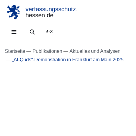
verfassungsschutz.
hessen.de
Direkt zum Kopf der Se
Direkt zum Inhalt
Direkt zum Fuß der Sei
A-Z
Startseite
Publikationen
Aktuelles und Analysen
„Al-Quds“-Demonstration in Frankfurt am Main 2025