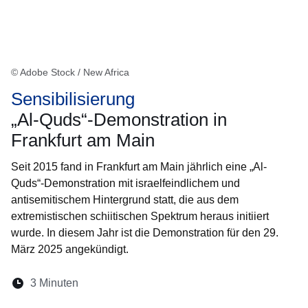
© Adobe Stock / New Africa
Sensibilisierung
„Al-Quds“-Demonstration in
Frankfurt am Main
Seit 2015 fand in Frankfurt am Main jährlich eine „Al-
Quds“-Demonstration mit israelfeindlichem und
antisemitischem Hintergrund statt, die aus dem
extremistischen schiitischen Spektrum heraus initiiert
wurde. In diesem Jahr ist die Demonstration für den 29.
März 2025 angekündigt.
Lesedauer:
3 Minuten
Öffnet sich in einem neuen Fenster
Öffnet sich in einem neuen Fenster
Öffnet sich in einem neuen Fenste
Öffnet sich in einem neuen Fe
Öffnet sich in einem neu